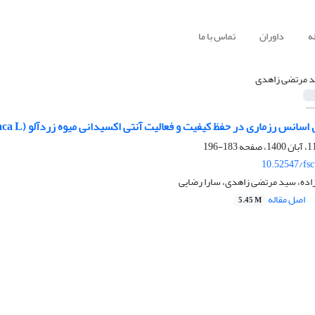
ه
داوران
تماس با ما
 مرتضی زاهدی
س رزماری در حفظ کیفیت و فعالیت آنتی اکسیدانی میوه زردآلو (Prunus armeniaca L.) طی انبارمانی
183-196
10.52547/fsc
اده، سید مرتضی زاهدی، سارا رضایی
اصل مقاله
5.45 M