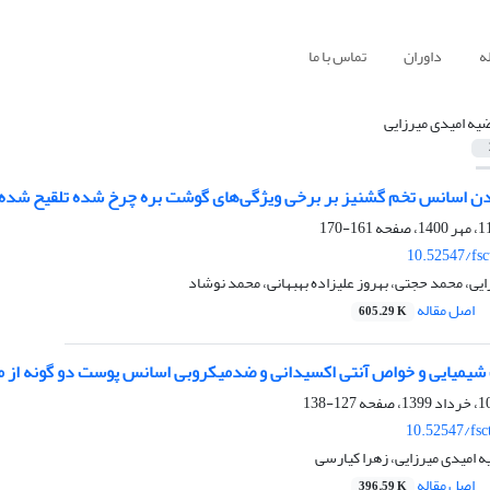
ه
داوران
تماس با ما
یه امیدی میرزایی
دن اسانس تخم گشنیز بر برخی ویژگی‌های گوشت بره چرخ شده تلقیح شده با
161-170
10.52547/fsc
یی، محمد حجتی، بهروز علیزاده بهبهانی، محمد نوشاد
اصل مقاله
605.29 K
شیمیایی و خواص آنتی اکسیدانی و ضدمیکروبی اسانس پوست دو گونه از م
127-138
10.52547/fsc
 امیدی میرزایی، زهرا کیارسی
اصل مقاله
396.59 K