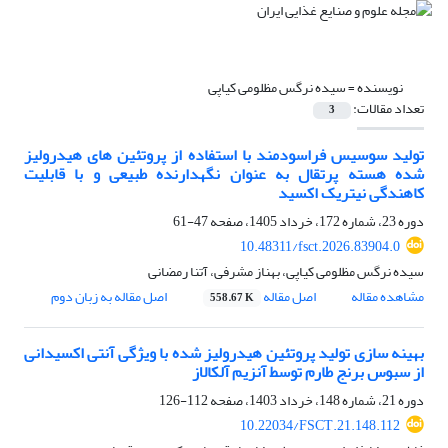
نویسنده =
سیده نرگس مظلومی کیاپی
تعداد مقالات:
3
تولید سوسیس فراسودمند با استفاده از پروتئین های هیدرولیز
شده هسته پرتقال به عنوان نگهدارنده طبیعی و با قابلیت
کاهندگی نیتریک اکسید
دوره 23، شماره 172، خرداد 1405، صفحه
47-61
10.48311/fsct.2026.83904.0
سیده نرگس مظلومی کیاپی، بهناز مشرفی، آتنا رمضانی
مشاهده مقاله
اصل مقاله
اصل مقاله به زبان دوم
558.67 K
بهینه سازی تولید پروتئین هیدرولیز شده با ویژگی آنتی اکسیدانی
از سبوس برنج طارم توسط آنزیم آلکالاز
دوره 21، شماره 148، خرداد 1403، صفحه
112-126
10.22034/FSCT.21.148.112