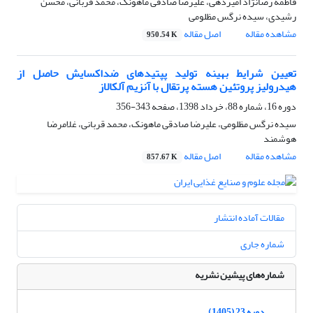
فاطمه رضانژاد امیردهی، علیرضا صادقی ماهونک، محمد قربانی، محسن
رشیدی، سیده نرگس مظلومی
مشاهده مقاله
اصل مقاله
950.54 K
تعیین شرایط بهینه تولید پپتید‌های ضداکسایش حاصل از
هیدرولیز پروتئین هسته پرتقال با آنزیم‌ آلکالاز
دوره 16، شماره 88، خرداد 1398، صفحه
343-356
سیده نرگس مظلومی، علیرضا صادقی ماهونک، محمد قربانی، غلامرضا
هوشمند
مشاهده مقاله
اصل مقاله
857.67 K
مقالات آماده انتشار
شماره جاری
شماره‌های پیشین نشریه
دوره 23 (1405)