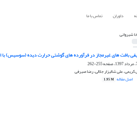
ه
داوران
تماس با ما
خا شیروانی
فی بافت های غیرمجاز در فرآورده های گوشتی حرارت دیده (سوسیس) با ا
255-262
 کریمی، علی شالیزار جلالی، رضا صیرفی
اصل مقاله
1.95 M