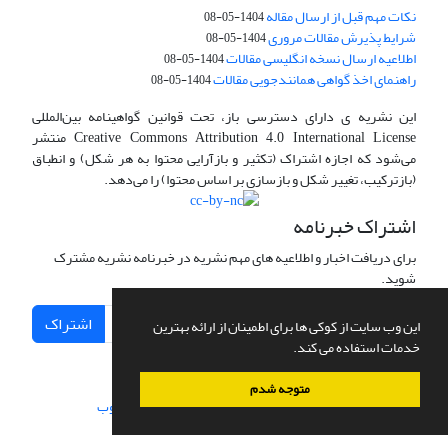
نکات مهم قبل از ارسال مقاله
1404-05-08
شرایط پذیرش مقالات مروری
1404-05-08
اطلاعیه ارسال نسخه انگلیسی مقالات
1404-05-08
راهنمای اخذ گواهی همانندجویی مقالات
1404-05-08
این نشریه ی دارای دسترسی باز، تحت قوانین گواهینامه بین‌المللی
Creative Commons Attribution 4.0 International License منتشر
می‌شود که اجازه اشتراک (تکثیر و بازآرایی محتوا به هر شکل) و انطباق
(بازترکیب، تغییر شکل و بازسازی بر اساس محتوا) را می‌دهد.
اشتراک خبرنامه
برای دریافت اخبار و اطلاعیه های مهم نشریه در خبرنامه نشریه مشترک
شوید.
اشتراک
این وب سایت از کوکی ها برای اطمینان از ارائه بهترین
خدمات استفاده می کند.
متوجه شدم
سامانه مدیریت نشریات علمی.
طراحی و پیاده سازی از
سیناوب