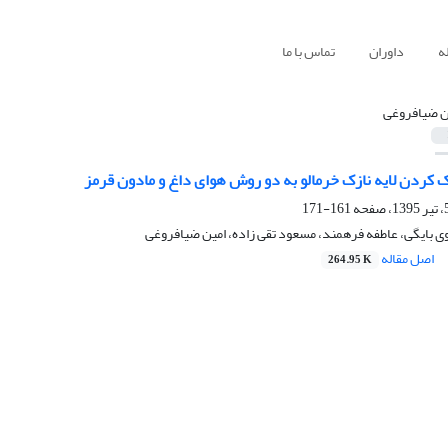
ه
داوران
تماس با ما
ن ضیافروغی
ردن لایه نازک خرمالو به دو روش هوای داغ و مادون قرمز
161-171
 بایگی، عاطفه فرهمند، مسعود تقی زاده، امین ضیافروغی
اصل مقاله
264.95 K