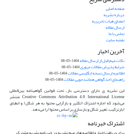
صفحه اصلی
درباره نشریه
اعضای هیات تحریریه
ارسال مقاله
تماس با ما
نقشه سایت
آخرین اخبار
نکات مهم قبل از ارسال مقاله
1404-05-08
شرایط پذیرش مقالات مروری
1404-05-08
اطلاعیه ارسال نسخه انگلیسی مقالات
1404-05-08
راهنمای اخذ گواهی همانندجویی مقالات
1404-05-08
این نشریه ی دارای دسترسی باز، تحت قوانین گواهینامه بین‌المللی
Creative Commons Attribution 4.0 International License منتشر
می‌شود که اجازه اشتراک (تکثیر و بازآرایی محتوا به هر شکل) و انطباق
(بازترکیب، تغییر شکل و بازسازی بر اساس محتوا) را می‌دهد.
اشتراک خبرنامه
برای دریافت اخبار و اطلاعیه های مهم نشریه در خبرنامه نشریه مشترک