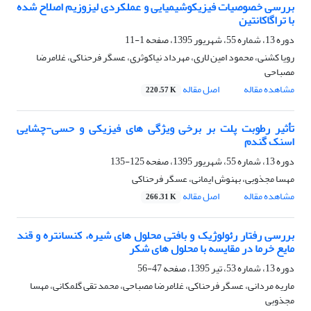
بررسی خصوصیات فیزیکوشیمیایی و عملکردی لیزوزیم اصلاح شده
با تراگاکانتین
دوره 13، شماره 55، شهریور 1395، صفحه
1-11
رویا کشنی، محمود امین لاری، مهرداد نیاکوثری، عسگر فرحناکی، غلامرضا
مصباحی
مشاهده مقاله
اصل مقاله
220.57 K
تأثیر رطوبت پلت بر برخی ویژگی های فیزیکی و حسی-چشایی
اسنک گندم
دوره 13، شماره 55، شهریور 1395، صفحه
125-135
مهسا مجذوبی، بهنوش ایمانی، عسگر فرحناکی
مشاهده مقاله
اصل مقاله
266.31 K
بررسی رفتار رئولوژیک و بافتی محلول های شیره، کنسانتره و قند
مایع خرما در مقایسه با محلول های شکر
دوره 13، شماره 53، تیر 1395، صفحه
47-56
ماریه مردانی، عسگر فرحناکی، غلامرضا مصباحی، محمد تقی گلمکانی، مهسا
مجذوبی