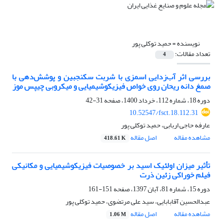
نویسنده =
حمید توکلی پور
تعداد مقالات:
4
بررسی اثر آب‌زدایی اسمزی با شربت سکنجبین و پوشش‌دهی با
صمغ دانه ریحان روی خواص فیزیکوشیمیایی و میکروبی چیپس موز
دوره 18، شماره 112، خرداد 1400، صفحه
31-42
10.52547/fsct.18.112.31
عارفه حاجی اربابی، حمید توکلی پور
مشاهده مقاله
اصل مقاله
418.61 K
تأثیر میزان اولئیک اسید بر خصوصیات فیزیکوشیمیایی و مکانیکی
فیلم خوراکی زئین ذرت
دوره 15، شماره 81، آبان 1397، صفحه
151-161
عبدالحسین آقابابایی، سید علی مرتضوی، حمید توکلی پور
مشاهده مقاله
اصل مقاله
1.06 M