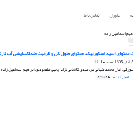
ه
داوران
تماس با ما
اهیم اسماعیل زاده
 محتوای اسید اسکوربیک، محتوای فنول کل و ظرفیت ضداکسایشی آب نارن
1-11
سورکی، امان محمد ضیائی فر، مهدی کاشانی نژاد، یحیی مقصودلو، ابراهیم اسماعیل زاده
اصل مقاله
275.62 K