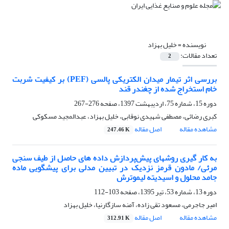
نویسنده =
خلیل بهزاد
تعداد مقالات:
2
بررسی اثر تیمار میدان الکتریکی پالسی (PEF) بر کیفیت شربت
خام استخراج شده از چغندر قند
دوره 15، شماره 75، اردیبهشت 1397، صفحه
276-267
کبری رضائی، مصطفی شهیدی نوقابی، خلیل بهزاد، عبدالمجید مسکوکی
مشاهده مقاله
اصل مقاله
247.46 K
به کار گیری روشهای پیش‌پردازش داده های حاصل از طیف سنجی
مرئی/ مادون قرمز نزدیک در تبیین مدلی برای پیشگویی ماده
جامد محلول و اسیدیته لیموترش
دوره 13، شماره 53، تیر 1395، صفحه
103-112
امیر جاجرمی، مسعود تقی زاده، آمنه سازگارنیا، خلیل بهزاد
مشاهده مقاله
اصل مقاله
312.91 K